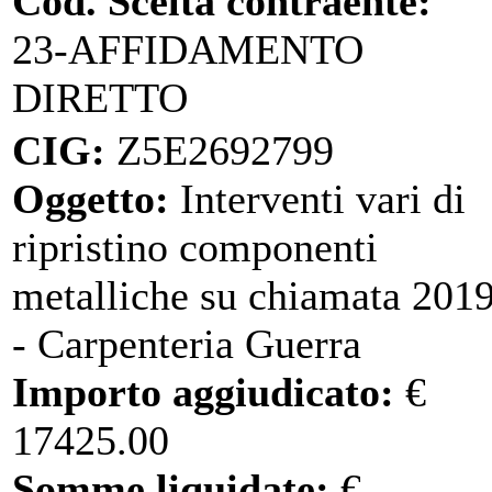
Cod. Scelta contraente:
23-AFFIDAMENTO
DIRETTO
CIG:
Z5E2692799
Oggetto:
Interventi vari di
ripristino componenti
metalliche su chiamata 201
- Carpenteria Guerra
Importo aggiudicato:
€
17425.00
Somme liquidate:
€