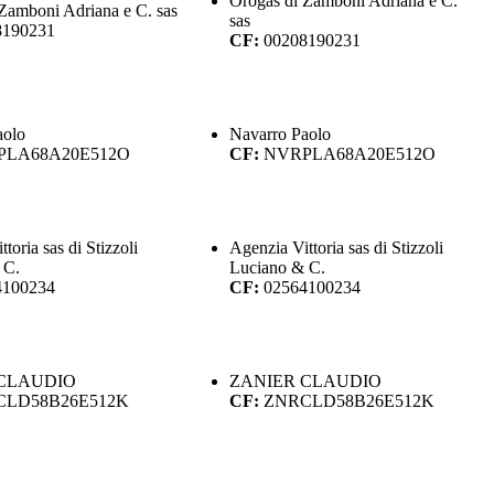
Orogas di Zamboni Adriana e C.
Zamboni Adriana e C. sas
sas
8190231
CF:
00208190231
aolo
Navarro Paolo
PLA68A20E512O
CF:
NVRPLA68A20E512O
toria sas di Stizzoli
Agenzia Vittoria sas di Stizzoli
 C.
Luciano & C.
4100234
CF:
02564100234
CLAUDIO
ZANIER CLAUDIO
CLD58B26E512K
CF:
ZNRCLD58B26E512K