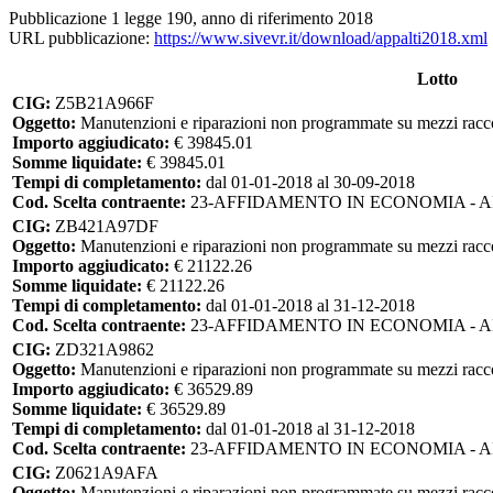
Pubblicazione 1 legge 190, anno di riferimento 2018
URL pubblicazione:
https://www.sivevr.it/download/appalti2018.xml
Lotto
CIG:
Z5B21A966F
Oggetto:
Manutenzioni e riparazioni non programmate su mezzi racc
Importo aggiudicato:
€ 39845.01
Somme liquidate:
€ 39845.01
Tempi di completamento:
dal 01-01-2018 al 30-09-2018
Cod. Scelta contraente:
23-AFFIDAMENTO IN ECONOMIA - 
CIG:
ZB421A97DF
Oggetto:
Manutenzioni e riparazioni non programmate su mezzi racc
Importo aggiudicato:
€ 21122.26
Somme liquidate:
€ 21122.26
Tempi di completamento:
dal 01-01-2018 al 31-12-2018
Cod. Scelta contraente:
23-AFFIDAMENTO IN ECONOMIA - 
CIG:
ZD321A9862
Oggetto:
Manutenzioni e riparazioni non programmate su mezzi racc
Importo aggiudicato:
€ 36529.89
Somme liquidate:
€ 36529.89
Tempi di completamento:
dal 01-01-2018 al 31-12-2018
Cod. Scelta contraente:
23-AFFIDAMENTO IN ECONOMIA - 
CIG:
Z0621A9AFA
Oggetto:
Manutenzioni e riparazioni non programmate su mezzi racc