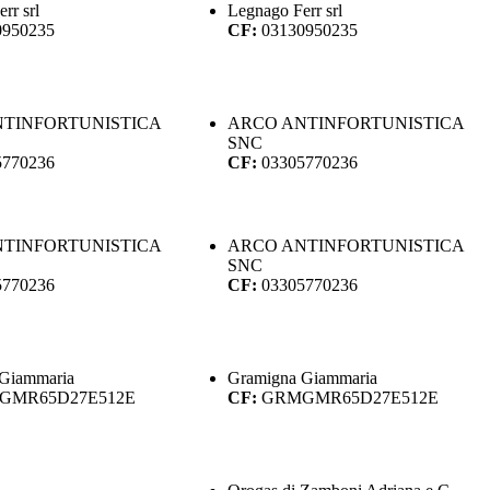
rr srl
Legnago Ferr srl
0950235
CF:
03130950235
TINFORTUNISTICA
ARCO ANTINFORTUNISTICA
SNC
5770236
CF:
03305770236
TINFORTUNISTICA
ARCO ANTINFORTUNISTICA
SNC
5770236
CF:
03305770236
Giammaria
Gramigna Giammaria
GMR65D27E512E
CF:
GRMGMR65D27E512E