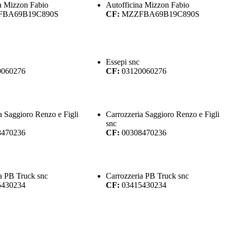
a Mizzon Fabio
Autofficina Mizzon Fabio
FBA69B19C890S
CF:
MZZFBA69B19C890S
Essepi snc
0060276
CF:
03120060276
a Saggioro Renzo e Figli
Carrozzeria Saggioro Renzo e Figli
snc
8470236
CF:
00308470236
a PB Truck snc
Carrozzeria PB Truck snc
5430234
CF:
03415430234