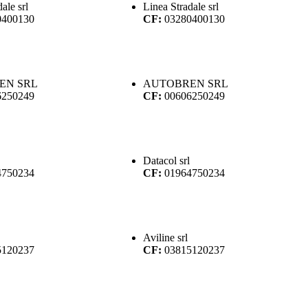
ale srl
Linea Stradale srl
0400130
CF:
03280400130
EN SRL
AUTOBREN SRL
6250249
CF:
00606250249
Datacol srl
4750234
CF:
01964750234
Aviline srl
5120237
CF:
03815120237