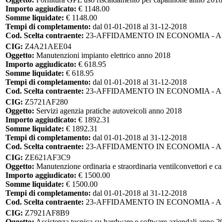
Importo aggiudicato:
€ 1148.00
Somme liquidate:
€ 1148.00
Tempi di completamento:
dal 01-01-2018 al 31-12-2018
Cod. Scelta contraente:
23-AFFIDAMENTO IN ECONOMIA - 
CIG:
Z4A21AEE04
Oggetto:
Manutenzioni impianto elettrico anno 2018
Importo aggiudicato:
€ 618.95
Somme liquidate:
€ 618.95
Tempi di completamento:
dal 01-01-2018 al 31-12-2018
Cod. Scelta contraente:
23-AFFIDAMENTO IN ECONOMIA - 
CIG:
Z5721AF280
Oggetto:
Servizi agenzia pratiche autoveicoli anno 2018
Importo aggiudicato:
€ 1892.31
Somme liquidate:
€ 1892.31
Tempi di completamento:
dal 01-01-2018 al 31-12-2018
Cod. Scelta contraente:
23-AFFIDAMENTO IN ECONOMIA - 
CIG:
ZE621AF3C9
Oggetto:
Manutenzione ordinaria e straordinaria ventilconvettori e c
Importo aggiudicato:
€ 1500.00
Somme liquidate:
€ 1500.00
Tempi di completamento:
dal 01-01-2018 al 31-12-2018
Cod. Scelta contraente:
23-AFFIDAMENTO IN ECONOMIA - 
CIG:
Z7921AF8B9
Oggetto:
Assistenza tecnica su hardware e software aziendali anno 