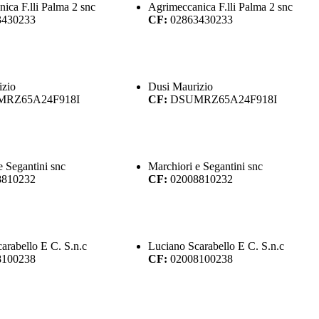
ica F.lli Palma 2 snc
Agrimeccanica F.lli Palma 2 snc
3430233
CF:
02863430233
izio
Dusi Maurizio
RZ65A24F918I
CF:
DSUMRZ65A24F918I
e Segantini snc
Marchiori e Segantini snc
8810232
CF:
02008810232
arabello E C. S.n.c
Luciano Scarabello E C. S.n.c
8100238
CF:
02008100238