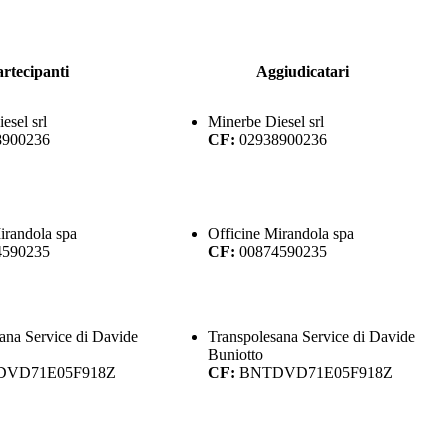
rtecipanti
Aggiudicatari
esel srl
Minerbe Diesel srl
8900236
CF:
02938900236
irandola spa
Officine Mirandola spa
4590235
CF:
00874590235
ana Service di Davide
Transpolesana Service di Davide
Buniotto
DVD71E05F918Z
CF:
BNTDVD71E05F918Z