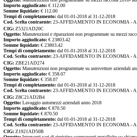
Importo aggiudicato:
€ 112.00
Somme liquidate:
€ 112.00
Tempi di completamento:
dal 01-01-2018 al 31-12-2018
Cod. Scelta contraente:
23-AFFIDAMENTO IN ECONOMIA - 
CIG:
Z5321AD20C
Oggetto:
Manutenzioni e riparazioni non programmate su mezzi raccol
Importo aggiudicato:
€ 23803.42
Somme liquidate:
€ 23803.42
Tempi di completamento:
dal 01-01-2018 al 31-12-2018
Cod. Scelta contraente:
23-AFFIDAMENTO IN ECONOMIA - 
CIG:
ZBE21AD274
Oggetto:
Manutenzioni non programmate su autovetture aziendali an
Importo aggiudicato:
€ 358.07
Somme liquidate:
€ 358.07
Tempi di completamento:
dal 01-01-2018 al 31-12-2018
Cod. Scelta contraente:
23-AFFIDAMENTO IN ECONOMIA - 
CIG:
Z8C21AD2B4
Oggetto:
Lavaggio automezzi aziendali anno 2018
Importo aggiudicato:
€ 870.50
Somme liquidate:
€ 870.50
Tempi di completamento:
dal 01-01-2018 al 31-12-2018
Cod. Scelta contraente:
23-AFFIDAMENTO IN ECONOMIA - 
CIG:
Z1921AD50B
Oggetto:
Interventi vari di ripristino componenti metalliche su chiam