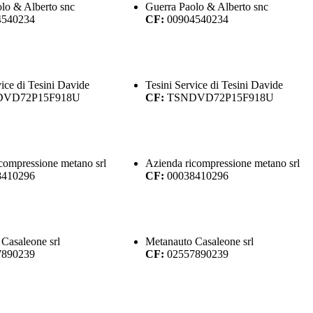
lo & Alberto snc
Guerra Paolo & Alberto snc
4540234
CF:
00904540234
vice di Tesini Davide
Tesini Service di Tesini Davide
DVD72P15F918U
CF:
TSNDVD72P15F918U
compressione metano srl
Azienda ricompressione metano srl
8410296
CF:
00038410296
Casaleone srl
Metanauto Casaleone srl
7890239
CF:
02557890239