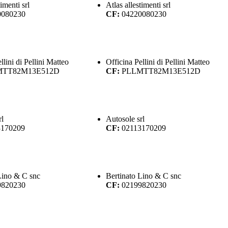
timenti srl
Atlas allestimenti srl
0080230
CF:
04220080230
llini di Pellini Matteo
Officina Pellini di Pellini Matteo
MTT82M13E512D
CF:
PLLMTT82M13E512D
rl
Autosole srl
3170209
CF:
02113170209
Lino & C snc
Bertinato Lino & C snc
9820230
CF:
02199820230